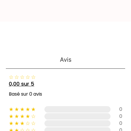
Avis
☆
☆
☆
☆
☆
0,00 sur 5
Basé sur 0 avis
★
★
★
★
★
0
★
★
★
★
☆
0
★
★
★
☆
☆
0
★
★
☆
☆
☆
0