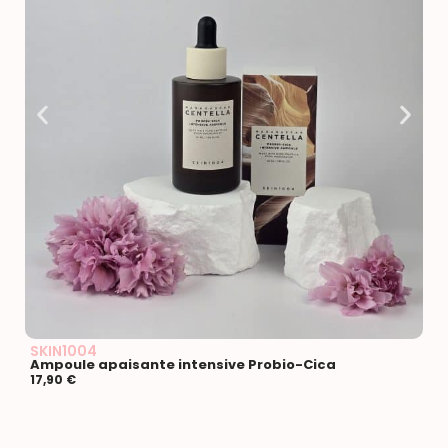
SKIN1004
D
Ampoule apaisante intensive Probio-Cica
3
17,90
€
2